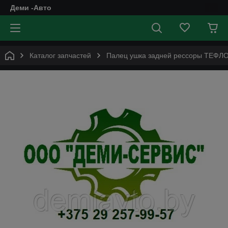
Деми -Авто
Каталог запчастей
Палец ушка задней рессоры ТЕФЛОН