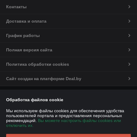
Контакты
Доставка и оплата
График работы
Полная версия сайта
Политика обработки cookies
Сайт создан на платформе Deal.by
Информация для покупателя
Обработка файлов cookie
Юридическое лицо:
Общество с ограниченной ответственностью
«ДЕМИ-Сервис»
Мы используем файлы cookies для обеспечения удобства
улица Янки Купалы, дом 110, каб. 31
пользователей портала и предоставления персональных
рекомендаций.
Вы можете настроить файлы cookies или
Регистрационный номер ЕГР: 291459699
отключить их.
УНП: 291459699