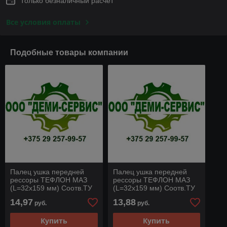
Только безналичный расчет
Все условия оплаты
Подобные товары компании
Палец ушка передней
Палец ушка передней
рессоры ТЕФЛОН МАЗ
рессоры ТЕФЛОН МАЗ
(L=32х159 мм) Соотв.ТУ
(L=32х159 мм) Соотв.ТУ
по тверд. и качеству
по тверд. и качеству
14,97
13,88
руб.
руб.
5432-2902478-01-
5432-2902478-01
СПЕЦМАШ
Купить
Купить