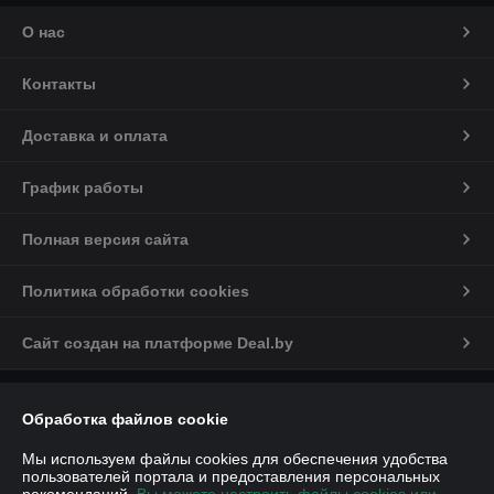
О нас
Контакты
Доставка и оплата
График работы
Полная версия сайта
Политика обработки cookies
Сайт создан на платформе Deal.by
Информация для покупателя
Обработка файлов cookie
Юридическое лицо:
Общество с ограниченной ответственностью
«ДЕМИ-Сервис»
Мы используем файлы cookies для обеспечения удобства
улица Янки Купалы, дом 110, каб. 31
пользователей портала и предоставления персональных