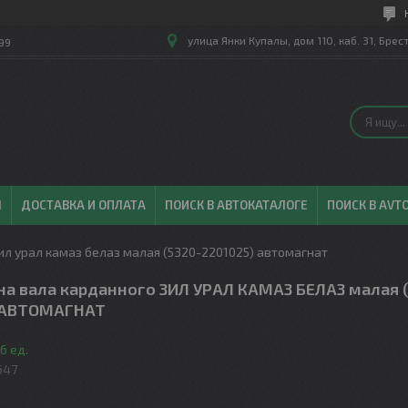
улица Янки Купалы, дом 110, каб. 31, Брес
99
Ы
ДОСТАВКА И ОПЛАТА
ПОИСК В АВТОКАТАЛОГЕ
ПОИСК В AVT
ил урал камаз белаз малая (5320-2201025) автомагнат
на вала карданного ЗИЛ УРАЛ КАМАЗ БЕЛАЗ малая 
 АВТОМАГНАТ
6 ед.
647
.