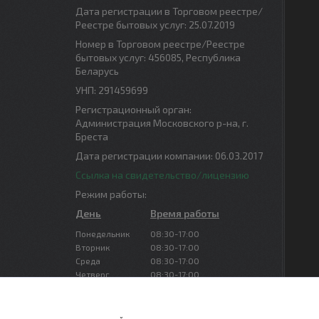
Дата регистрации в Торговом реестре/
Реестре бытовых услуг: 25.07.2019
Номер в Торговом реестре/Реестре
бытовых услуг: 456085, Республика
Беларусь
УНП: 291459699
Регистрационный орган:
Администрация Московского р-на, г.
Бреста
Дата регистрации компании: 06.03.2017
Ссылка на свидетельство/лицензию
Режим работы:
День
Время работы
Понедельник
08:30-17:00
Вторник
08:30-17:00
Среда
08:30-17:00
Четверг
08:30-17:00
Пятница
08:30-16:00
Суббота
Выходной
Воскресенье
Выходной