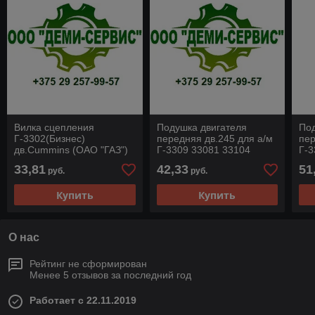
Вилка сцепления
Подушка двигателя
Под
Г-3302(Бизнес)
передняя дв.245 для а/м
пер
дв.Cummins (ОАО "ГАЗ")
Г-3309 33081 33104
Г-3
3302-1601200-10
УМЗ-4216 Г-3302-3221
дв
33,81
42,33
51
руб.
руб.
2217 Riginal RG3309-
Биз
1001020
RG
Купить
Купить
О нас
Рейтинг не сформирован
Менее 5 отзывов за последний год
Работает с 22.11.2019