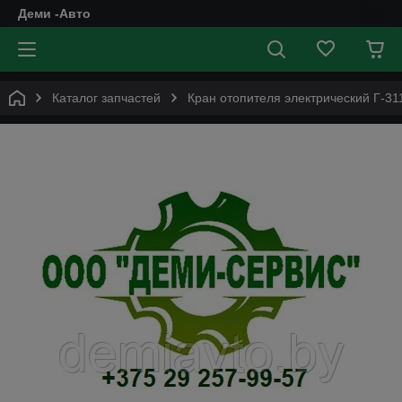
Деми -Авто
Каталог запчастей
Кран отопителя электрический Г-31