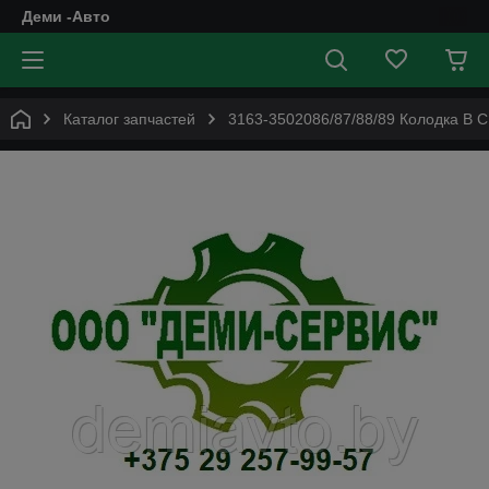
Деми -Авто
Каталог запчастей
3163-3502086/87/88/89 Колодка В 