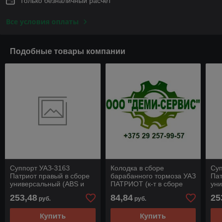
Только безналичный расчет
Все условия оплаты
Подобные товары компании
Суппорт УАЗ-3163
Колодка в сборе
Суп
Патриот правый в сборе
барабанного тормоза УАЗ
Пат
универсальный (ABS и
ПАТРИОТ (к-т в сборе
уни
без) (в сборе с
планки рычаги)
без
253,48
84,84
25
руб.
руб.
колодками) (Аналоги:
кол
Купить
Купить