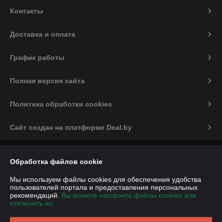
Контакты
Доставка и оплата
График работы
Полная версия сайта
Политика обработки cookies
Сайт создан на платформе Deal.by
Информация для покупателя
Обработка файлов cookie
Юридическое лицо:
Общество с ограниченной ответственностью
«ДЕМИ-Сервис»
Мы используем файлы cookies для обеспечения удобства
улица Янки Купалы, дом 110, каб. 31
пользователей портала и предоставления персональных
рекомендаций.
Вы можете настроить файлы cookies или
Регистрационный номер ЕГР: 291459699
отключить их.
УНП: 291459699