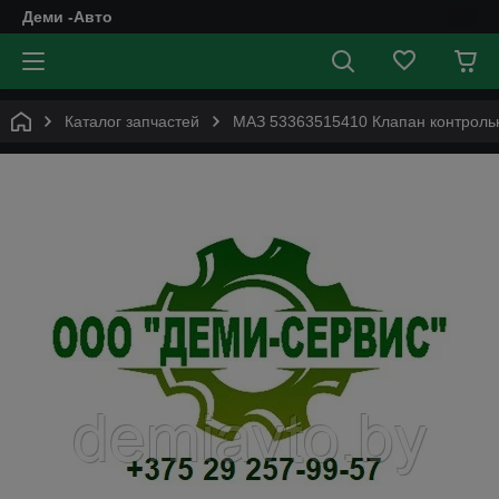
Деми -Авто
Каталог запчастей
МАЗ 53363515410 Клапан контроль