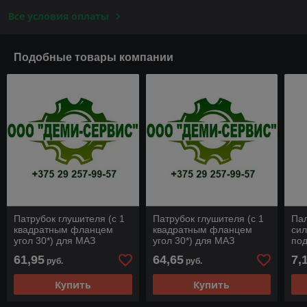
Все условия оплаты
Подобные товары компании
Патрубок глушителя (с 1
Патрубок глушителя (с 1
Па
квадратным фланцем
квадратным фланцем
сил
угол 30*) для МАЗ
угол 30*) для МАЗ
под
630300-1203120
630300-1203120
64
61,95
64,65
7,
руб.
руб.
Купить
Купить