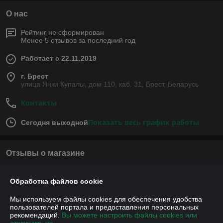
О нас
Рейтинг не сформирован
Менее 5 отзывов за последний год
Работает с 22.11.2019
г. Брест
улица Янки Купалы, дом 110, каб. 31, Брест, Беларусь
Контакты
Показать весь график работы
Сегодня выходной
Отзывы о магазине
У компании пока нет отзывов, добавьте первый
Обработка файлов cookie
Мы используем файлы cookies для обеспечения удобства
О нас
пользователей портала и предоставления персональных
рекомендаций.
Вы можете настроить файлы cookies или