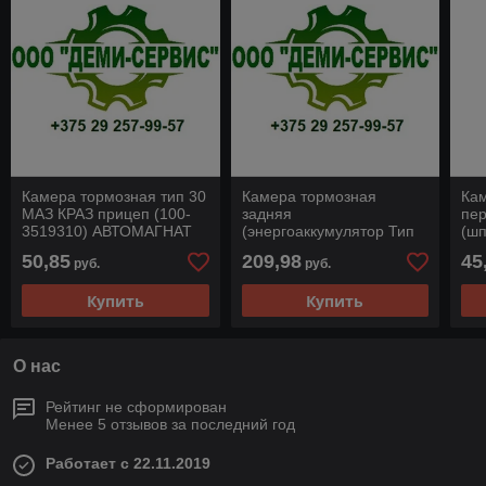
Камера тормозная тип 30
Камера тормозная
Ка
МАЗ КРАЗ прицеп (100-
задняя
пер
3519310) АВТОМАГНАТ
(энергоаккумулятор Тип
(шп
24/24 МАТРЕШКА С
Зуб
50,85
209,98
45
руб.
руб.
АВТОМАТОМ
35
РАСТОРМАЖИВАНИЯ)
Купить
Купить
5336-3519200
О нас
Рейтинг не сформирован
Менее 5 отзывов за последний год
Работает с 22.11.2019