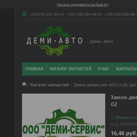
Начать продавать на Deal.by
+375 (16) 257-99-57
+375 (29) 257-99-57
+375 (29) 569-68-
Деми -Авто
ГЛАВНАЯ
КАТАЛОГ ЗАПЧАСТЕЙ
О НАС
КОНТАКТ
Каталог запчастей
Замок двери уаз-452 ст.об. (дл
Замок две
02
Менее 2 е
Код:
0000500
16,46
руб