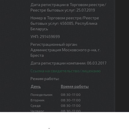
Дата регистрации в Торговом реестре/
Реестре бытовых услуг: 25.07.2019
Номер в Торговом реестре/Реестре
бытовых услуг: 456085, Республика
Беларусь
УНП: 291459699
Регистрационный орган:
Администрация Московского р-на, г.
Бреста
Дата регистрации компании: 06.03.2017
Ссылка на свидетельство/лицензию
Режим работы:
День
Время работы
Понедельник
08:30-17:00
Вторник
08:30-17:00
Среда
08:30-17:00
Четверг
08:30-17:00
Пятница
08:30-16:00
Суббота
Выходной
Воскресенье
Выходной