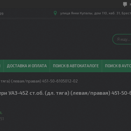
улица Янки Купалы, дом 110, каб. 31, Брес
99
Ы
ДОСТАВКА И ОПЛАТА
ПОИСК В АВТОКАТАЛОГЕ
ПОИСК В AVT
. тяга) (левая/правая) 451-50-6105012-02
ри УАЗ-452 ст.об. (дл. тяга) (левая/правая) 451-50-
д.
51
.