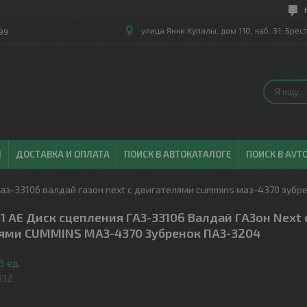
улица Янки Купалы, дом 110, каб. 31, Брес
99
Ы
ДОСТАВКА И ОПЛАТА
ПОИСК В АВТОКАТАЛОГЕ
ПОИСК В AVT
газ-33106 валдай газон next с двигателями cummins маз-4370 зубр
1 АЕ Диск сцепления ГАЗ-33106 Валдай ГАЗон Next 
ями CUMMINS МАЗ-4370 Зубренок ПАЗ-3204
5 ед.
332
.