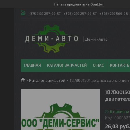
Начать продавать на Deal.by
+375 (16) 257-99-57
+375 (29) 257-99-57
+375 (29) 569-68-
Деми -Авто
ГЛАВНАЯ
КАТАЛОГ ЗАПЧАСТЕЙ
О НАС
КОНТАКТ
Каталог запчастей
1878001501 ае диск сцепления 
187800150
двигател
В наличии 
Код:
000062
26,03
руб