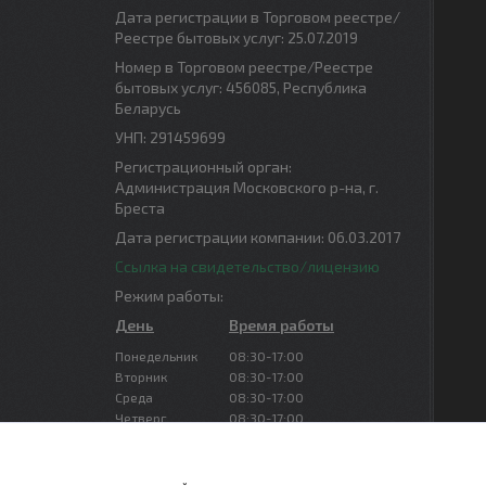
Дата регистрации в Торговом реестре/
Реестре бытовых услуг: 25.07.2019
Номер в Торговом реестре/Реестре
бытовых услуг: 456085, Республика
Беларусь
УНП: 291459699
Регистрационный орган:
Администрация Московского р-на, г.
Бреста
Дата регистрации компании: 06.03.2017
Ссылка на свидетельство/лицензию
Режим работы:
День
Время работы
Понедельник
08:30-17:00
Вторник
08:30-17:00
Среда
08:30-17:00
Четверг
08:30-17:00
Пятница
08:30-16:00
Суббота
Выходной
Воскресенье
Выходной