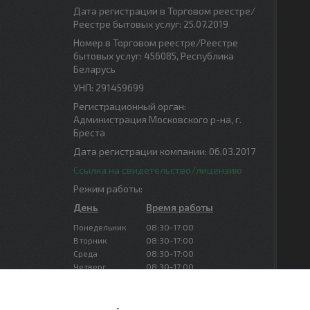
Дата регистрации в Торговом реестре/
Реестре бытовых услуг: 25.07.2019
Номер в Торговом реестре/Реестре
бытовых услуг: 456085, Республика
Беларусь
УНП: 291459699
Регистрационный орган:
Администрация Московского р-на, г.
Бреста
Дата регистрации компании: 06.03.2017
Ссылка на свидетельство/лицензию
Режим работы:
День
Время работы
Понедельник
08:30-17:00
Вторник
08:30-17:00
Среда
08:30-17:00
Четверг
08:30-17:00
Пятница
08:30-16:00
Суббота
Выходной
Воскресенье
Выходной