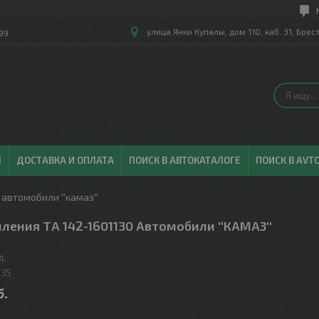
улица Янки Купалы, дом 110, каб. 31, Брес
99
Ы
ДОСТАВКА И ОПЛАТА
ПОИСК В АВТОКАТАЛОГЕ
ПОИСК В AVT
автомобили ''камаз''
ления ТА 142-1601130 Автомобили ''КАМАЗ''
д.
435
б.