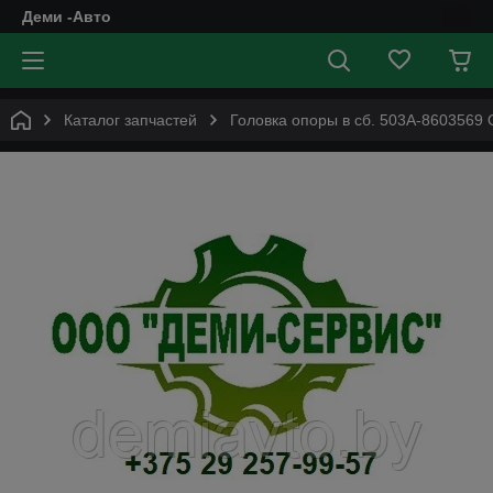
Деми -Авто
Каталог запчастей
Головка опоры в сб. 503А-860356