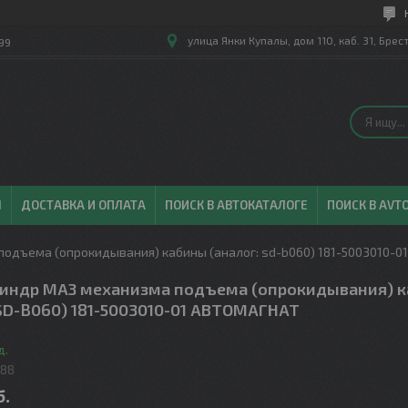
улица Янки Купалы, дом 110, каб. 31, Брес
99
Ы
ДОСТАВКА И ОПЛАТА
ПОИСК В АВТОКАТАЛОГЕ
ПОИСК В AVT
одъема (опрокидывания) кабины (аналог: sd-b060) 181-5003010-0
индр МАЗ механизма подъема (опрокидывания) 
 SD-B060) 181-5003010-01 АВТОМАГНАТ
д.
788
б.