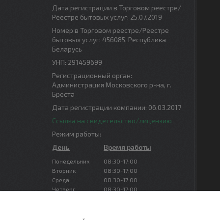
Дата регистрации в Торговом реестре/
Реестре бытовых услуг: 25.07.2019
Номер в Торговом реестре/Реестре
бытовых услуг: 456085, Республика
Беларусь
УНП: 291459699
Регистрационный орган:
Администрация Московского р-на, г.
Бреста
Дата регистрации компании: 06.03.2017
Ссылка на свидетельство/лицензию
Режим работы:
День
Время работы
Понедельник
08:30-17:00
Вторник
08:30-17:00
Среда
08:30-17:00
Четверг
08:30-17:00
Пятница
08:30-16:00
Суббота
Выходной
Воскресенье
Выходной