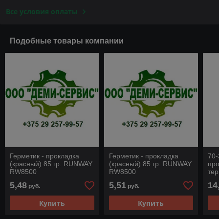
Все условия оплаты
Подобные товары компании
Герметик - прокладка
Герметик - прокладка
70-
(красный) 85 гр. RUNWAY
(красный) 85 гр. RUNWAY
про
RW8500
RW8500
тер
-50
5,48
5,51
14
руб.
руб.
тю
Купить
Купить