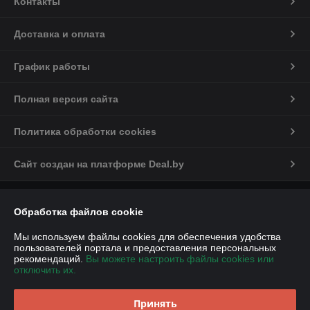
Контакты
Доставка и оплата
График работы
Полная версия сайта
Политика обработки cookies
Сайт создан на платформе Deal.by
Информация для покупателя
Обработка файлов cookie
Юридическое лицо:
Общество с ограниченной ответственностью
«ДЕМИ-Сервис»
Мы используем файлы cookies для обеспечения удобства
улица Янки Купалы, дом 110, каб. 31
пользователей портала и предоставления персональных
рекомендаций.
Вы можете настроить файлы cookies или
Регистрационный номер ЕГР: 291459699
отключить их.
УНП: 291459699
Принять
Регистрационный орган: Администрация Московского р-на, г. Бреста