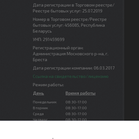
Дата регистрации в Торговом реестре/
Реестре бытовых услуг: 25.07.2019
Номер в Торговом реестре/Реестре
бытовых услуг: 456085, Республика
Беларусь
УНП: 291459699
Регистрационный орган:
Администрация Московского р-на, г.
Бреста
Дата регистрации компании: 06.03.2017
Ссылка на свидетельство/лицензию
Режим работы:
День
Время работы
Понедельник
08:30-17:00
Вторник
08:30-17:00
Среда
08:30-17:00
Четверг
08:30-17:00
Пятница
08:30-16:00
Суббота
Выходной
Воскресенье
Выходной