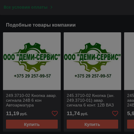
Все условия оплаты
Подобные товары компании
249.3710-02 Кнопка авар.
245.3710-02 Кнопка (ан.
245
сигнала 24В 6 кон
249.3710-01) авар.
ава
Автоарматура
сигнала 6 конт. 12В ВАЗ
24В
2104-2107 УАЗ ИЖ АВАР
а/м
11,19
11,74
5,
руб.
руб.
249
Купить
Купить