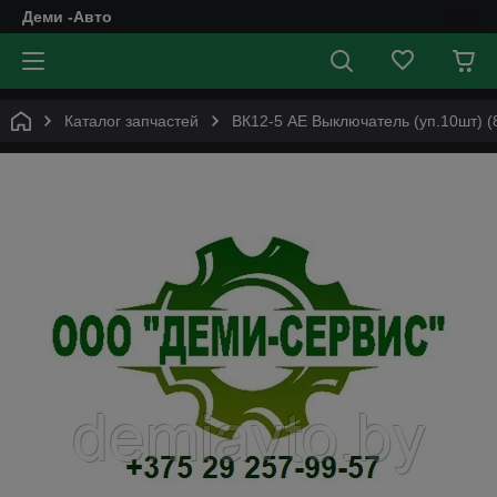
Деми -Авто
Каталог запчастей
ВК12-5 AE Выключатель (уп.10шт) (