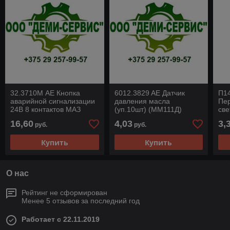
32.3710М AE Кнопка
6012.3829 AE Датчик
П14
аварийной сигнализации
давления масла
Пе
24В 8 контактов МАЗ
(уп.10шт) (ММ111Д)
све
(уп.10шт) (LD0212)
(аналог 2602.3829010
Ка
16,60
4,03
3,
руб.
руб.
АвтоЭлектрика
под штырь) (81024)
Авт
АвтоЭлектрика
Купить
Купить
О нас
Рейтинг не сформирован
Менее 5 отзывов за последний год
Работает с 22.11.2019