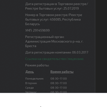
Дата регистрации в Торговом реестре/
Реестре бытовых услуг: 25.07.2019
Номер в Торговом реестре/Реестре
бытовых услуг: 456085, Республика
Беларусь
УНП: 291459699
Регистрационный орган:
Администрация Московского р-на, г.
Бреста
Дата регистрации компании: 06.03.2017
Ссылка на свидетельство/лицензию
Режим работы:
День
Время работы
Понедельник
08:30-17:00
Вторник
08:30-17:00
Среда
08:30-17:00
Четверг
08:30-17:00
Пятница
08:30-16:00
Суббота
Выходной
Воскресенье
Выходной