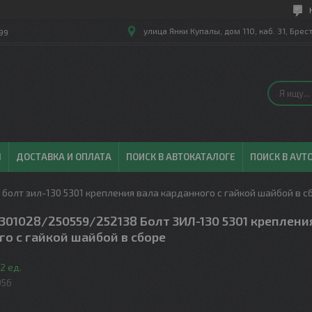
улица Янки Купалы, дом 110, каб. 31, Брес
99
Ы
ДОСТАВКА И ОПЛАТА
ПОИСК В АВТОКАТАЛОГЕ
ПОИСК В AVT
болт зил-130 5301 крепления вала карданного с гайкой шайбой в с
301028/250559/252138 Болт ЗИЛ-130 5301 креплени
о с гайкой шайбой в сборе
2 ед.
956