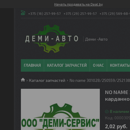
Начать продавать на Deal.by
+375 (16) 257-99-57
+375 (29) 257-99-57
+375 (29) 569-68-
Деми -Авто
ГЛАВНАЯ
КАТАЛОГ ЗАПЧАСТЕЙ
О НАС
КОНТАКТ
Каталог запчастей
No name 301028/250559/252138 
NO NAME 
карданног
В наличии 
Код:
000030
2,02
руб.