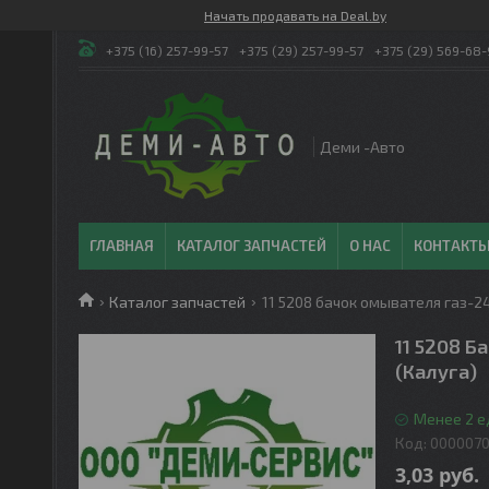
Начать продавать на Deal.by
+375 (16) 257-99-57
+375 (29) 257-99-57
+375 (29) 569-68-
Деми -Авто
ГЛАВНАЯ
КАТАЛОГ ЗАПЧАСТЕЙ
О НАС
КОНТАКТ
Каталог запчастей
11 5208 бачок омывателя газ-24
11 5208 Б
(Калуга)
Менее 2 е
Код:
000007
3,03
руб.