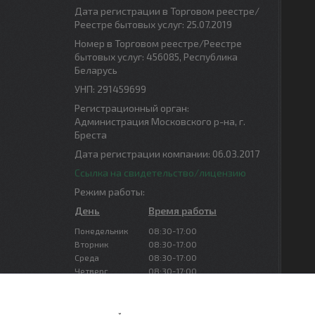
Дата регистрации в Торговом реестре/
Реестре бытовых услуг: 25.07.2019
Номер в Торговом реестре/Реестре
бытовых услуг: 456085, Республика
Беларусь
УНП: 291459699
Регистрационный орган:
Администрация Московского р-на, г.
Бреста
Дата регистрации компании: 06.03.2017
Ссылка на свидетельство/лицензию
Режим работы:
День
Время работы
Понедельник
08:30-17:00
Вторник
08:30-17:00
Среда
08:30-17:00
Четверг
08:30-17:00
Пятница
08:30-16:00
Суббота
Выходной
Воскресенье
Выходной