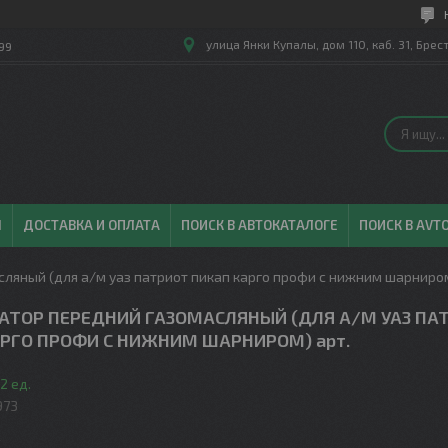
улица Янки Купалы, дом 110, каб. 31, Брес
99
Ы
ДОСТАВКА И ОПЛАТА
ПОИСК В АВТОКАТАЛОГЕ
ПОИСК В AVT
ляный (для а/м уаз патриот пикап карго профи с нижним шарниром
АТОР ПЕРЕДНИЙ ГАЗОМАСЛЯНЫЙ (ДЛЯ А/М УАЗ ПА
РГО ПРОФИ С НИЖНИМ ШАРНИРОМ) арт.
2 ед.
973
.