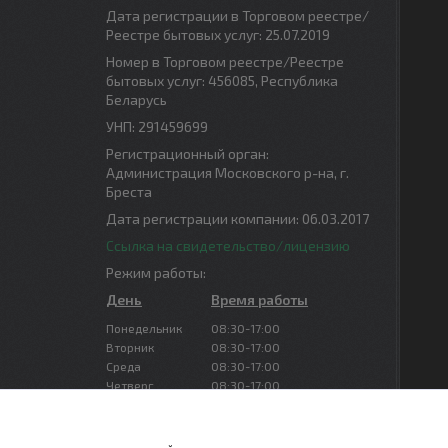
Дата регистрации в Торговом реестре/
Реестре бытовых услуг: 25.07.2019
Номер в Торговом реестре/Реестре
бытовых услуг: 456085, Республика
Беларусь
УНП: 291459699
Регистрационный орган:
Администрация Московского р-на, г.
Бреста
Дата регистрации компании: 06.03.2017
Ссылка на свидетельство/лицензию
Режим работы:
День
Время работы
Понедельник
08:30-17:00
Вторник
08:30-17:00
Среда
08:30-17:00
Четверг
08:30-17:00
Пятница
08:30-16:00
Суббота
Выходной
Воскресенье
Выходной