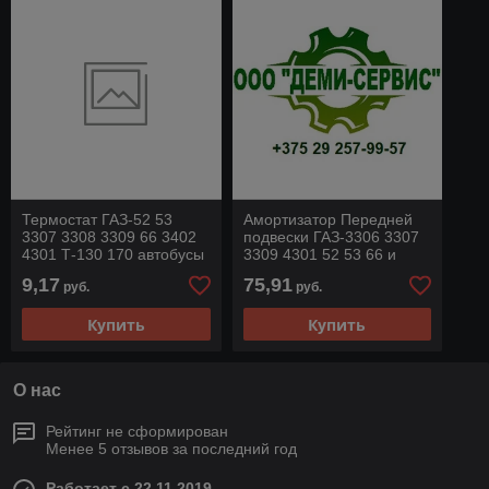
Термостат ГАЗ-52 53
Амортизатор Передней
3307 3308 3309 66 3402
подвески ГАЗ-3306 3307
4301 Т-130 170 автобусы
3309 4301 52 53 66 и
ПАЗ-3205 КАВЗ дв.ЗМЗ
модиф. (метал. кожух)
9,17
75,91
руб.
руб.
80°С
(Аналог
Купить
Купить
О нас
Рейтинг не сформирован
Менее 5 отзывов за последний год
Работает с 22.11.2019