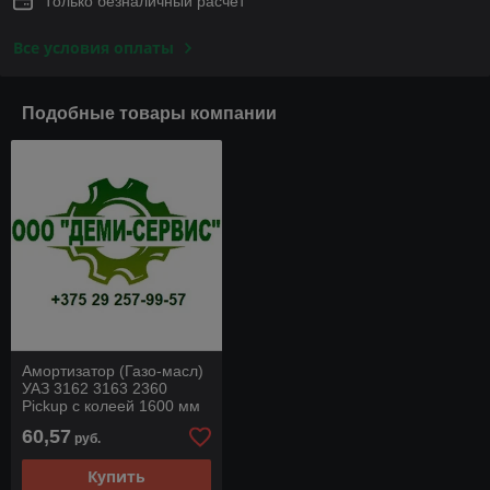
Только безналичный расчет
Все условия оплаты
Подобные товары компании
Амортизатор (Газо-масл)
УАЗ 3162 3163 2360
Pickup с колеей 1600 мм
с пружинной подвеской
60,57
руб.
3162-2905006
Купить