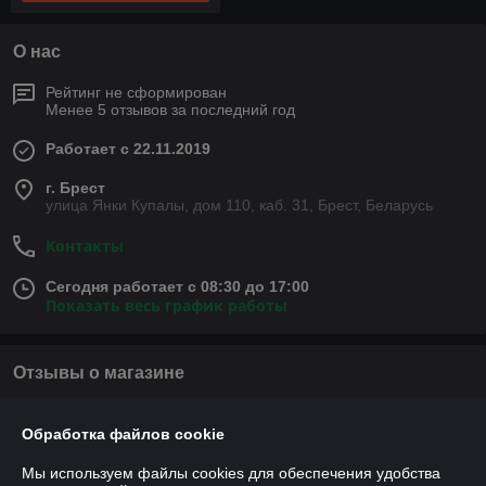
О нас
Рейтинг не сформирован
Менее 5 отзывов за последний год
Работает с 22.11.2019
г. Брест
улица Янки Купалы, дом 110, каб. 31, Брест, Беларусь
Контакты
Сегодня работает с 08:30 до 17:00
Показать весь график работы
Отзывы о магазине
У компании пока нет отзывов, добавьте первый
Обработка файлов cookie
Мы используем файлы cookies для обеспечения удобства
О нас